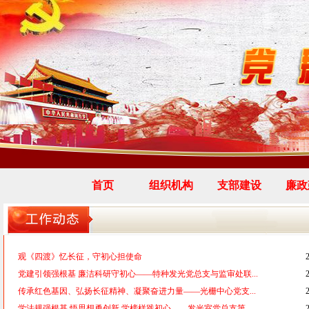
首页
组织机构
支部建设
廉政
观《四渡》忆长征，守初心担使命
党建引领强根基 廉洁科研守初心——特种发光党总支与监审处联...
传承红色基因、弘扬长征精神、凝聚奋进力量——光栅中心党支...
学法规强根基 悟思想勇创新 学榜样践初心——发光室党总支第...