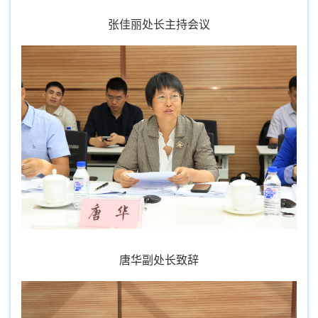
张佳丽处长主
持会议
唐
华副处长致辞