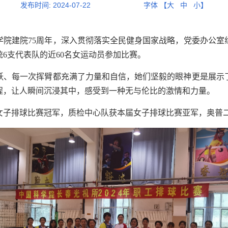
发布时间:
2024-07-22
字体 【
大
中
小
】
学院建院75周年，深入贯彻落实全民健身国家战略，党委办公室组
6支代表队的近60名女运动员参加比赛。
跃、每一次挥臂都充满了力量和自信，她们坚毅的眼神更是展示
程，让人瞬间沉浸其中，感受到一种无与伦比的激情和力量。
届女子排球比赛冠军，质检中心队获本届女子排球比赛亚军，奥普